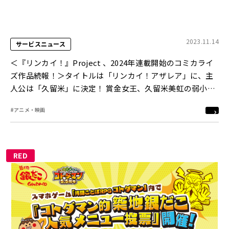
2023.11.14
サービスニュース
＜『リンカイ！』Project 、2024年連載開始のコミカライ
ズ作品続報！＞タイトルは「リンカイ！アザレア」に、主
人公は「久留米」に決定！ 賞金女王、久留米美虹の弱小新
人時代を描く！ 11月23日（木・祝）20：00頃～公式番組
#アニメ・映画
「リンカイ！LIVEきゃんぷ」に久留米のCV・佐々木李子さ
んがゲスト出演
RED