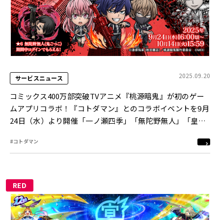
2025.09.20
サービスニュース
コミックス400万部突破TVアニメ『桃源暗鬼』が初のゲー
ムアプリコラボ！『コトダマン』とのコラボイベントを9月
24日（水）より開催「一ノ瀬四季」「無陀野無人」「皇后
崎 迅」などがコラボ召喚に初登場！
#コトダマン
RED