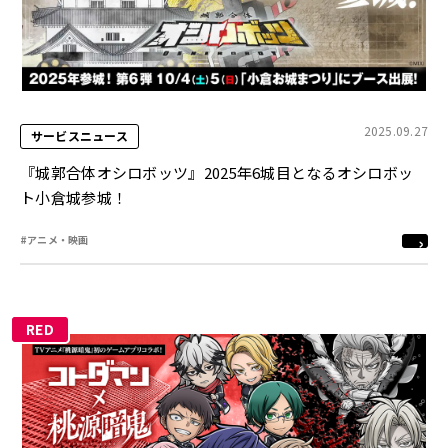
2025.09.27
サービスニュース
『城郭合体オシロボッツ』2025年6城目となるオシロボッ
ト小倉城参城！
#アニメ・映画
RED