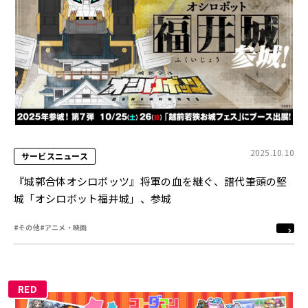
2025.10.10
サービスニュース
『城郭合体オシロボッツ』将軍の血を継ぐ、譜代筆頭の堅
城「オシロボット福井城」、参城
#その他
#アニメ・映画
RED