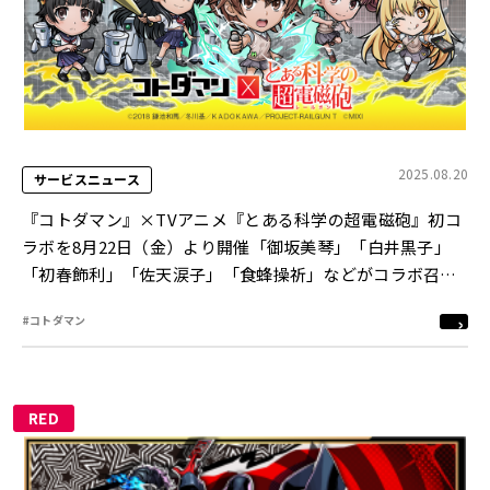
2025.08.20
サービスニュース
『コトダマン』×TVアニメ『とある科学の超電磁砲』初コ
ラボを8月22日（金）より開催「御坂美琴」「白井黒子」
「初春飾利」「佐天涙子」「食蜂操祈」などがコラボ召喚
に初登場！
#コトダマン
RED