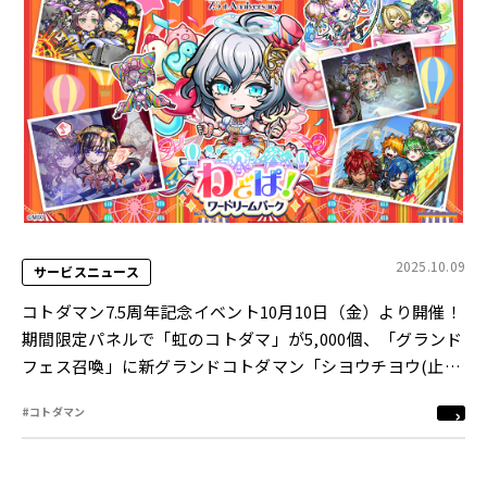
2025.10.09
サービスニュース
コトダマン7.5周年記念イベント10月10日（金）より開催！
期間限定パネルで「虹のコトダマ」が5,000個、「グランド
フェス召喚」に新グランドコトダマン「シヨウチヨウ(止揚
の蝶)」が登場！人気お笑いコンビ「ザ・たっち」出演の
#コトダマン
WEB CMも公開！