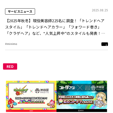
2025.08.25
サービスニュース
【2025年秋冬】現役美容師225名に調査！「トレンドヘア
スタイル」「トレンドヘアカラー」「フォワード巻き」
「クラゲヘア」など、“人気上昇中”のスタイルも発表！脱
ブリーチ・髪質改善ブームで、ツヤ・透明感重視のヘアカ
#minimo
ラーも新定番に
RED