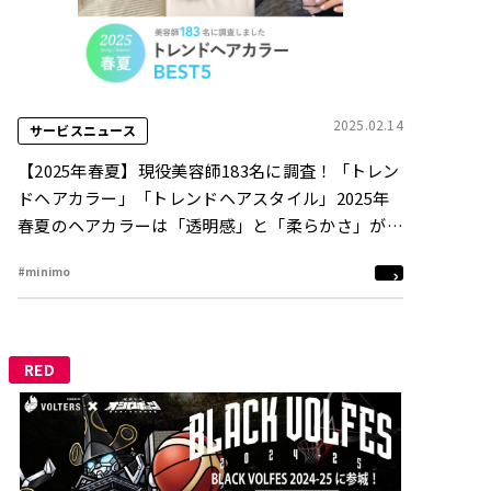
2025.02.14
サービスニュース
【2025年春夏】現役美容師183名に調査！「トレン
ドヘアカラー」「トレンドヘアスタイル」2025年
春夏のヘアカラーは「透明感」と「柔らかさ」がキ
ーワード。春夏らしい軽やかな印象に仕上がるハイ
#minimo
レイヤーにも注目
RED