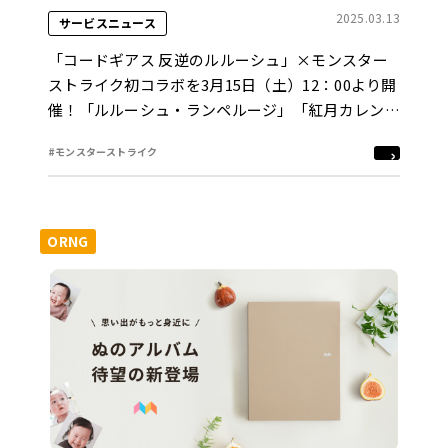
2025.03.13
サービスニュース
「コードギアス 反逆のルルーシュ」×モンスター
ストライク初コラボを3月15日（土）12：00より開
催！「ルルーシュ・ランペルージ」「紅月カレン」
「枢木スザク」などが期間限定ガチャに、「魔女
#モンスターストライク
C.C.」はコラボスターターパックで登場！
ORNG