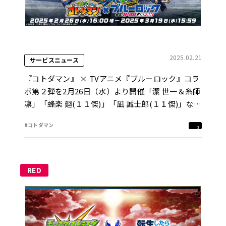
2025.02.21
サービスニュース
『コトダマン』 × TVアニメ『ブルーロック』コラ
ボ第２弾を2月26日（水）より開催「潔 世一＆糸師
凛」「蜂楽 廻(１１傑)」「凪 誠士郎(１１傑)」など
がコラボ召喚に登場！
#コトダマン
RED