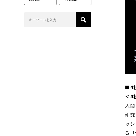
■4
＜4
人間
研究
ッシ
る「