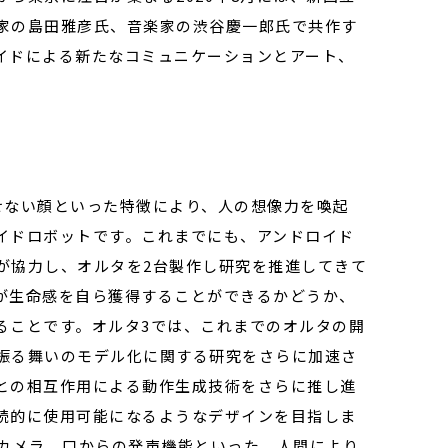
家の島田雅彦氏、音楽家の渋谷慶一郎氏で共作す
イドによる新たなコミュニケーションとアート、
せない顔といった特徴により、人の想像力を喚起
イドロボットです。これまでにも、アンドロイド
が協力し、オルタを2台製作し研究を推進してきて
が生命感を自ら獲得することができるかどうか、
ることです。オルタ3では、これまでのオルタの開
振る舞いのモデル化に関する研究をさらに加速さ
との相互作用による動作生成技術をさらに推し進
続的に使用可能になるようなデザインを目指しま
のカメラ、口からの発声機能といった、人間により