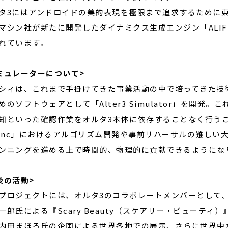
タ3にはアンドロイドの美的表現を極限まで追求するために
マシン社が新たに開発したダイナミクス生成エンジン「ALIFE
れています。
ミュレーターについて>
シィは、これまで手掛けてきた事業活動の中で培ってきた技
めのソフトウェアとして「Alter3 Simulator」を開
知といった確認作業をオルタ3本体に依存することなく行うこ
ginc」におけるアルゴリズム開発や事前リハーサルの難し
ンニングを進める上で時間的、物理的に貢献できるようにな
後の活動>
プロジェクトには、オルタ3のコラボレートメンバーとして
一郎氏による『Scary Beauty（スケアリー・ビューテ
内田まほろ氏の企画による世界各地での展示、さらに世界中か