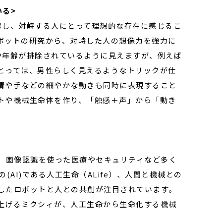
る>
起し、対峙する人にとって理想的な存在に感じるこ
ボットの研究から、対峙した人の想像力を強力に
や年齢が排除されているように見えますが、例えば
とっては、男性らしく見えるようなトリックが仕
情や手などの細やかな動きも同時に表現すること
トや機械生命体を作り、「触感＋声」から「動き
は、画像認識を使った医療やセキュリティなど多く
AI)である人工生命（ALife）、人間と機械との
したロボットと人との共創が注目されています。
上げるミクシィが、人工生命から生命化する機械