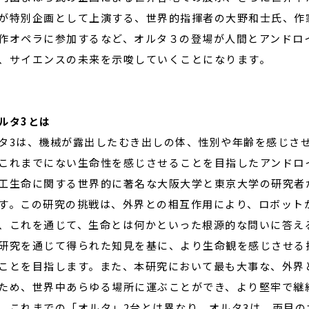
が特別企画として上演する、世界的指揮者の大野和士氏、作
作オペラに参加するなど、オルタ３の登場が人間とアンドロ
、サイエンスの未来を示唆していくことになります。
ルタ3とは
タ3は、機械が露出したむき出しの体、性別や年齢を感じさ
これまでにない生命性を感じさせることを目指したアンドロ
工生命に関する世界的に著名な大阪大学と東京大学の研究者
す。この研究の挑戦は、外界との相互作用により、ロボット
、これを通じて、生命とは何かといった根源的な問いに答え
研究を通じて得られた知見を基に、より生命観を感じさせる
ことを目指します。また、本研究において最も大事な、外界
ため、世界中あらゆる場所に運ぶことができ、より堅牢で継
。これまでの「オルタ」2台とは異なり、オルタ3は、両目