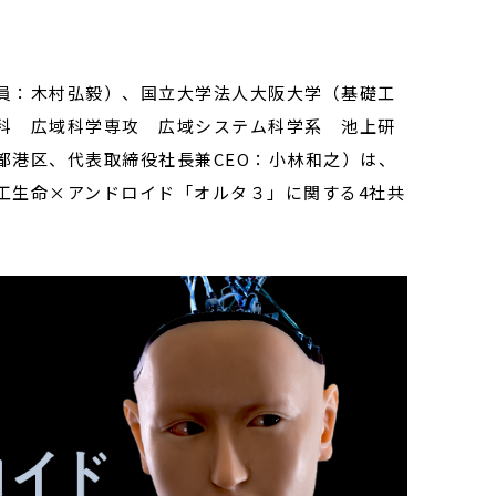
員：木村弘毅）、国立大学法人大阪大学（基礎工
科 広域科学専攻 広域システム科学系 池上研
都港区、代表取締役社長兼CEO：小林和之）は、
工生命×アンドロイド「オルタ３」に関する4社共