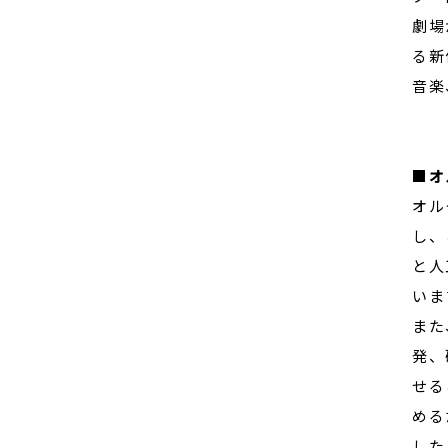
劇場
る新
音楽
■オ
オル
し、
と人
いま
また
発、
せる
める
した