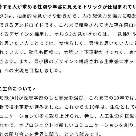
峙する人が求める性別や年齢に見えるトリックが仕組まれてい
タ3は、抽象的な見かけや動きから、人の想像力を強力に喚
できるアンドロイドです。これまで開発されてきた存在感ロ
するデザインを採用し、オルタ3の見かけからは、一見性別
と思いたい人にとっては、女性らしく、男性と思いたい人に
れています。動作も同様に、力強い上下運動だけでなく、表
きます。また、最小限のデザインで構成される生命感ロボッ
」への実現を目指しました。
工生命について>
知能(AI)が深層学習のもと脚光を浴び、これまでの10年で
野で技術革新が進みました。これからの10年は、生命としての(
ュニケーションが多く取り上げられ、特に、人工生命を搭載
なかで、本プロジェクトは新しいコミュニケーションを創り
との関り合いを世界に問う、という試みです。