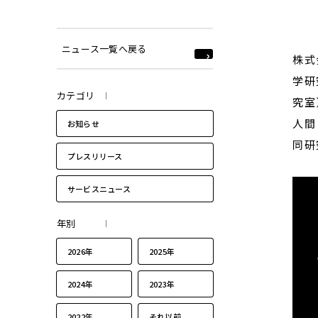
ニュース一覧へ戻る
株式
学研
カテゴリ
究室
人間
お知らせ
同研
プレスリリース
サービスニュース
年別
2026年
2025年
2024年
2023年
2022年
それ以前