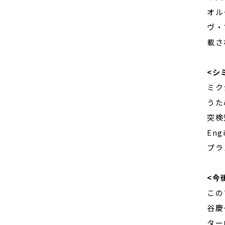
オル
ヴ・
載さ
<シ
ミク
うた
突検
En
プラ
<今
この
谷慶
ター