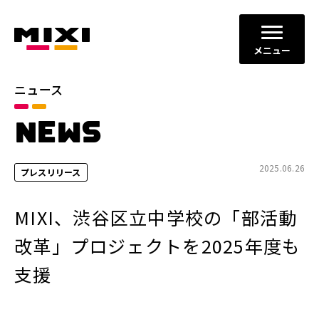
メニュー
ニュース
カテゴリ
NEWS
お知らせ
プレスリリース
サービスニュース
2025.06.26
プレスリリース
年別
MIXI、渋谷区立中学校の「部活動
2026年
2025年
改革」プロジェクトを2025年度も
2024年
2023年
支援
2022年
それ以前