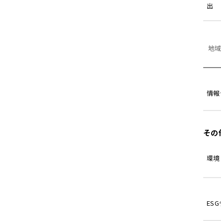
出
地
情報
その
環境
ES