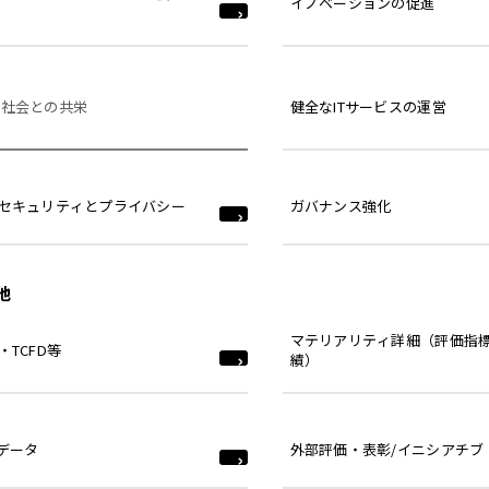
イノベーションの促進
域社会との共栄
健全なITサービスの運営
セキュリティとプライバシー
ガバナンス強化
他
マテリアリティ詳細（評価指
・TCFD等
績）
Gデータ
外部評価・表彰/イニシアチブ