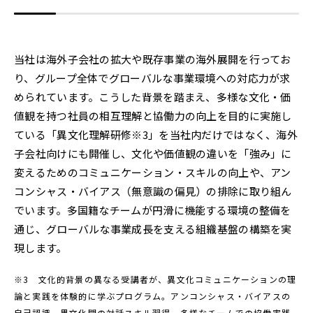
当社は海外子会社の拡大や既存事業の海外展開を行ってお
り、グループ全体でグローバルな事業環境への対応力が求
められています。こうした背景を踏まえ、多様な文化・価
値観を持つ社員の相互理解と協働力の向上を目的に実施し
ている「異文化理解研修※3」を当社内だけではなく、海外
子会社向けにも開催し、文化や価値観の違いを「強み」に
変えるためのコミュニケーション・スキルの向上や、アン
コンシャス・バイアス（無意識の偏見）の排除に取り組ん
でいます。多国籍なチームが円滑に機能する環境の整備を
通じ、グローバルな事業成長を支える組織基盤の構築を実
現します。
※3 文化的背景の異なる受講者が、異文化コミュニケーションの理
論と実践を体験的に学ぶプログラム。アンコンシャス・バイアスの
自己認識、異文化間の対話スキル習得、多様なチームでの協働実践