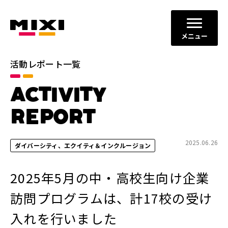
メニュー
活動レポート一覧
カテゴリ
ACTIVITY
コミュニケーションの場と機会
すべて
の創出
REPORT
ダイバーシティ、エクイティ＆
イノベーションの促進
インクルージョン
2025.06.26
ダイバーシティ、エクイティ＆インクルージョン
地域社会との共栄
健全なITサービスの運営
2025年5月の中・高校生向け企業
年別
訪問プログラムは、計17校の受け
2026年
2025年
入れを行いました
2024年
2023年