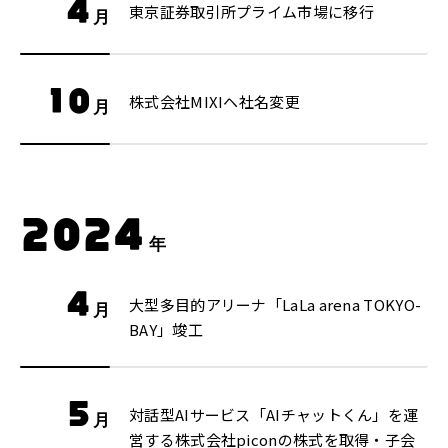
4
東京証券取引所プライム市場に移行
月
10
株式会社MIXIヘ社名変更
月
2024
年
4
大型多目的アリーナ「LaLa arena TOKYO-
月
BAY」竣工
5
対話型AIサービス「AIチャットくん」を運
月
営する株式会社piconの株式を取得・子会