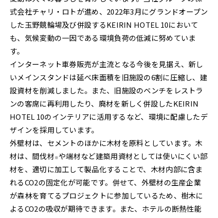
式会社チャリ・ロトが進め、2022年3月にグランドオープン
した玉野競輪場及び併設するKEIRIN HOTEL 10において
も、気候変動の一因である環境負荷の低減に努めていま
す。
インターネット車券販売が主流となる今後を見据え、新し
いメインスタンドは延べ床面積を旧施設の6割に圧縮し、建
設資材を削減しました。また、旧施設のベンチをレストラ
ンの客席に再利用したり、廃材を新しく併設したKEIRIN
HOTEL 10のインテリアに活用するなど、環境に配慮したデ
ザインを採用しています。
外壁材は、セメントのほかに木材を原料としています。木
材は、間伐材
や端材など建築用資材としては使いにくい部
※
材を、適切に加工して製品化することで、木材内部に含ま
れるCO2の固定化が可能です。併せて、外壁材の生産企業
が森林を育てるプロジェクトに参加しているため、樹木に
よるCO2の吸収が期待できます。また、ホテルの断熱性能