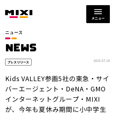
メニュー
ニュース
カテゴリ
NEWS
お知らせ
プレスリリース
サービスニュース
2025.07.10
プレスリリース
年別
Kids VALLEY参画5社の東急・サイ
2026年
2025年
バーエージェント・DeNA・GMO
2024年
2023年
インターネットグループ・MIXI
2022年
それ以前
が、今年も夏休み期間に小中学生