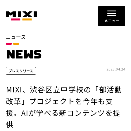
メニュー
ニュース
カテゴリ
NEWS
お知らせ
プレスリリース
サービスニュース
2023.04.24
プレスリリース
年別
MIXI、渋谷区立中学校の「部活動
2026年
2025年
改革」プロジェクトを今年も支
2024年
2023年
援。AIが学べる新コンテンツを提
2022年
それ以前
供