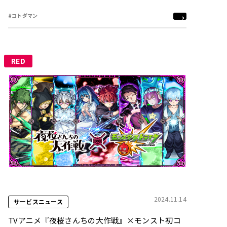
子】」などがコラボ召喚に初登場！
#コトダマン
RED
2024.11.14
サービスニュース
TVアニメ『夜桜さんちの大作戦』×モンスト初コ