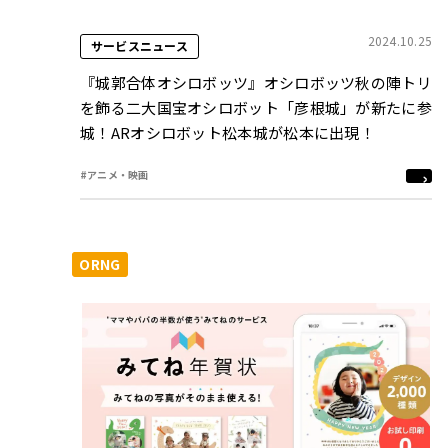
2024.10.25
サービスニュース
『城郭合体オシロボッツ』オシロボッツ秋の陣トリ
を飾る二大国宝オシロボット「彦根城」が新たに参
城！ARオシロボット松本城が松本に出現！
#アニメ・映画
ORNG