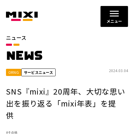
メニュー
ニュース
カテゴリ
NEWS
お知らせ
プレスリリース
サービスニュース
2024.03.04
ORNG
サービスニュース
年別
SNS『mixi』20周年、大切な思い
2026年
2025年
出を振り返る「mixi年表」を提
2024年
2023年
供
2022年
それ以前
#その他