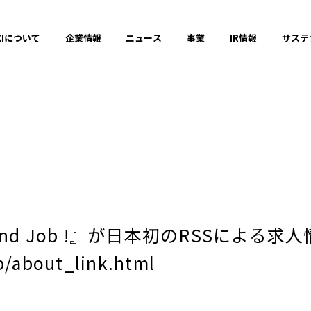
XIについて
企業情報
ニュース
事業
IR情報
サステ
プレスリリース
2025年
d Job !』が日本初のRSSによる求
2023年
p/about_link.html
それ以前