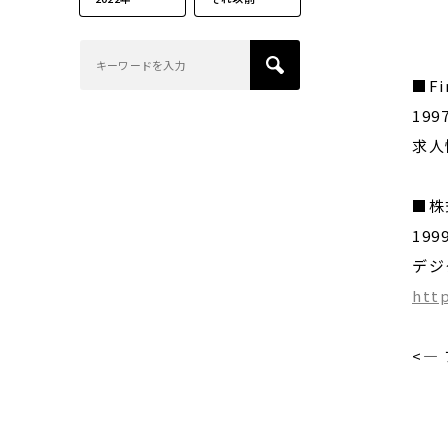
■Fi
19
求人
■株
19
デジ
http
<—