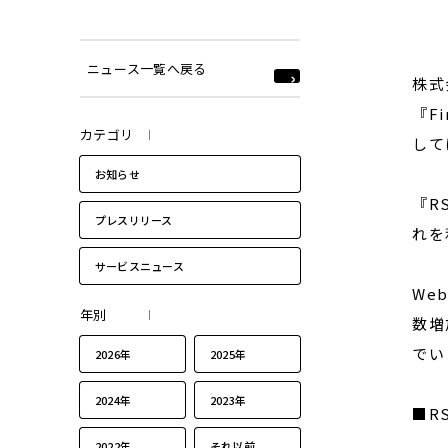
ニュース一覧へ戻る
株式
『F
カテゴリ
して
お知らせ
『R
プレスリリース
れを
サービスニュース
We
年別
数増
でい
2026年
2025年
2024年
2023年
■R
2022年
それ以前