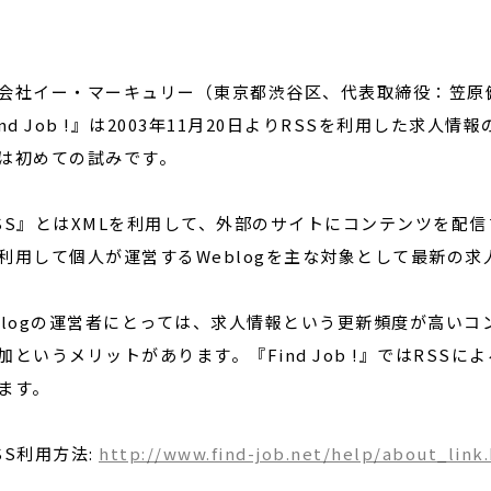
閉じる
会社イー・マーキュリー（東京都渋谷区、代表取締役：笠原
ind Job !』は2003年11月20日よりRSSを利用した
は初めての試みです。
SS』とはXMLを利用して、外部のサイトにコンテンツを配信する
利用して個人が運営するWeblogを主な対象として最新の
blogの運営者にとっては、求人情報という更新頻度が高い
加というメリットがあります。『Find Job !』ではRSSに
ます。
SS利用方法:
http://www.find-job.net/help/about_link