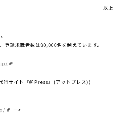
以上
ト。
社、登録求職者数は80,000名を越えています。
jp/
代行サイト『＠Press』(アットプレス)(
p/
—>