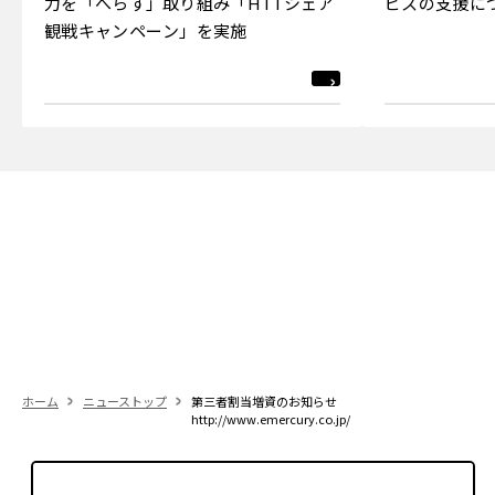
力を「へらす」取り組み「HTTシェア
ビスの支援に
観戦キャンペーン」を実施
ホーム
ニューストップ
第三者割当増資のお知らせ
http://www.emercury.co.jp/