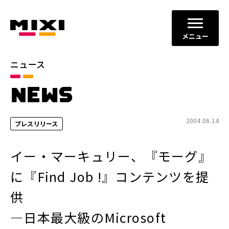
メニュー
ニュース
カテゴリ
NEWS
お知らせ
プレスリリース
サービスニュース
2004.06.14
プレスリリース
年別
イー・マーキュリー、『モーグ』
2026年
2025年
に『Find Job !』コンテンツを提
2024年
2023年
供
2022年
それ以前
―日本最大級のMicrosoft