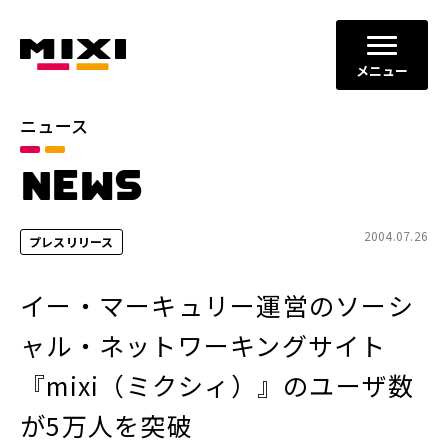
メニュー
ニュース
カテゴリ
NEWS
お知らせ
プレスリリース
サービスニュース
2004.07.26
プレスリリース
年別
イー・マーキュリー運営のソーシ
2026年
2025年
ャル・ネットワーキングサイト
2024年
2023年
『mixi（ミクシィ）』のユーザ数
2022年
それ以前
が5万人を突破