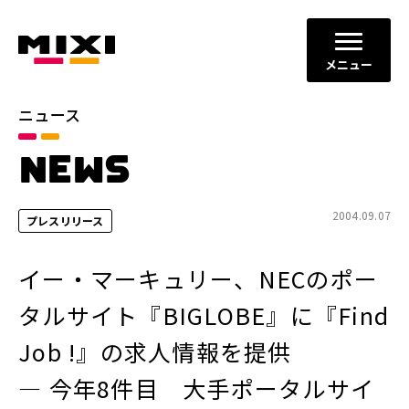
メニュー
ニュース
カテゴリ
NEWS
お知らせ
プレスリリース
サービスニュース
2004.09.07
プレスリリース
年別
イー・マーキュリー、NECのポー
2026年
2025年
タルサイト『BIGLOBE』に『Find
2024年
2023年
Job !』の求人情報を提供
2022年
それ以前
― 今年8件目 大手ポータルサイ