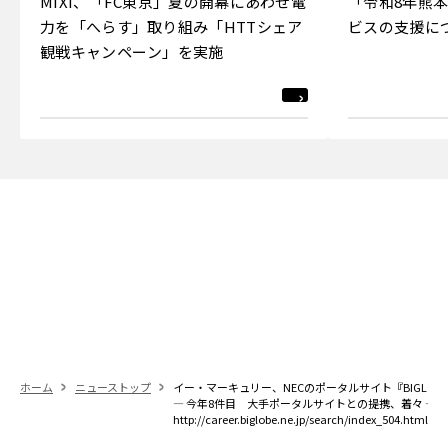
MIXI、「FC東京」夏の開幕にあわせ電
「令和8年熊
力を「へらす」取り組み「HTTシェア
ビスの支援に
観戦キャンペーン」を実施
ホーム
ニューストップ
イー・マーキュリー、NECのポータルサイト『BIGLOBE』
― 今年8件目 大手ポータルサイトとの提携、着々 ―
http://career.biglobe.ne.jp/search/index_504.html