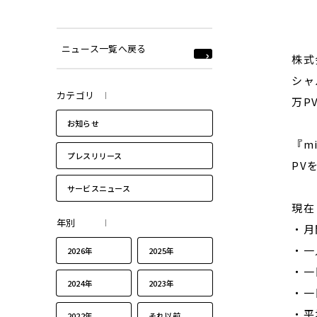
ニュース一覧へ戻る
株式
シャ
カテゴリ
万P
お知らせ
『m
プレスリリース
PV
サービスニュース
現在
年別
・月
・一
2026年
2025年
・一
2024年
2023年
・一
・平
2022年
それ以前