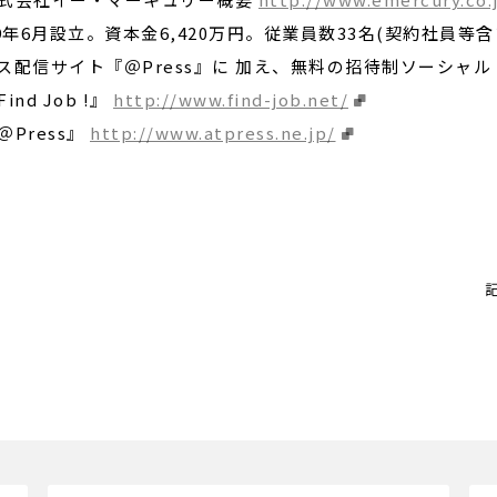
99年6月設立。資本金6,420万円。従業員数33名(契約社員等含
ス配信サイト『＠Press』に 加え、無料の招待制ソーシャル
ind Job !』
http://www.find-job.net/
＠Press』
http://www.atpress.ne.jp/