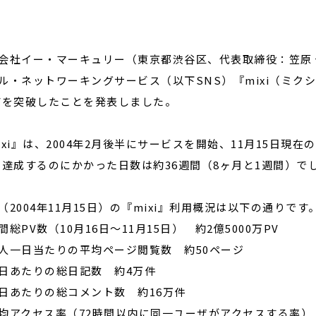
閉じる
会社イー・マーキュリー（東京都渋谷区、代表取締役：笠原 
ル・ネットワーキングサービス（以下SNS）『mixi（ミクシ
Vを突破したことを発表しました。
ixi』は、2004年2月後半にサービスを開始、11月15日現在
を達成するのにかかった日数は約36週間（8ヶ月と1週間）で
（2004年11月15日）の『mixi』利用概況は以下の通りです
間総PV数（10月16日～11月15日） 約2億5000万PV
人一日当たりの平均ページ閲覧数 約50ページ
日あたりの総日記数 約4万件
日あたりの総コメント数 約16万件
均アクセス率（72時間以内に同一ユーザがアクセスする率） 