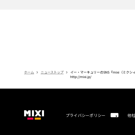
ホーム
ニューストップ
イー・マーキュリーのSNS『mixi（ミクシィ
http://mixi.jp/
プライバシーポリシー
他