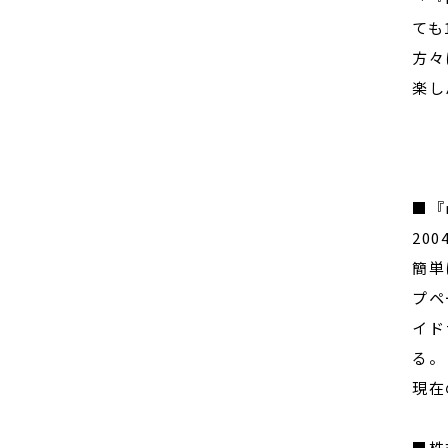
ても
方々
楽し
■『
20
簡単
プペ
イド
る。
現在
■株