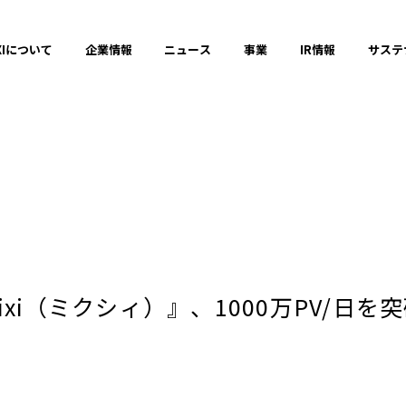
XIについて
企業情報
ニュース
事業
IR情報
サステ
プレスリリース
2025年
xi（ミクシィ）』、1000万PV/日を
2023年
それ以前