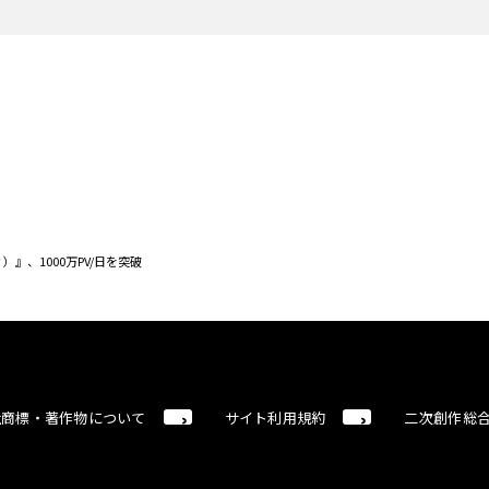
）』、1000万PV/日を突破
社商標・著作物について
サイト利用規約
二次創作総