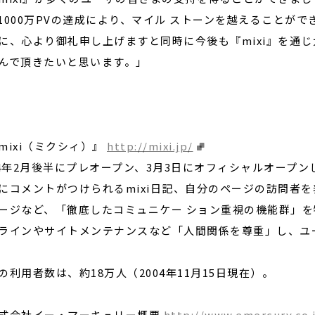
1000万PVの達成により、マイル ストーンを越えることがで
に、心より御礼申し上げますと同時に今後も『mixi』を通
んで頂きたいと思います。」
mixi（ミクシィ）』
http://mixi.jp/
04年2月後半にプレオープン、3月3日にオフィシャルオープン
にコメントがつけられるmixi日記、自分のページの訪問者
ージなど、「徹底したコミュニケー ション重視の機能群」
ラインやサイトメンテナンスなど「人間関係を尊重」し、ユ
の利用者数は、約18万人（2004年11月15日現在）。
式会社イー・マーキュリー概要
http://www.emercury.co.