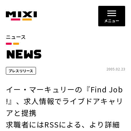
メニュー
ニュース
カテゴリ
NEWS
お知らせ
プレスリリース
サービスニュース
2005.02.23
プレスリリース
年別
イー・マーキュリーの『Find Job
2026年
2025年
!』、求人情報でライブドアキャリ
2024年
2023年
アと提携
2022年
それ以前
求職者にはRSSによる、より詳細