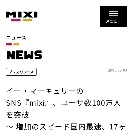
メニュー
ニュース
カテゴリ
NEWS
お知らせ
プレスリリース
サービスニュース
2005.08.03
プレスリリース
年別
イー・マーキュリーの
2026年
2025年
SNS『mixi』、ユーザ数100万人
2024年
2023年
を突破
2022年
それ以前
～ 増加のスピード国内最速、17ヶ