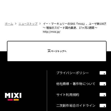
ホーム
ニューストップ
イー・マーキュリーのSNS『mixi』、ユーザ数100万人
～ 増加のスピード国内最速、17ヶ月2週間 ～
http://mixi.jp/
ページトップへ
プライバシーポリシー
他社商標・著作物について
サイト利用規約
二次創作総合ガイドライン