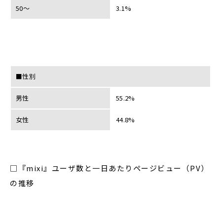
50～
3.1%
■性別
男性
55.2%
女性
44.8%
□『mixi』ユーザ数と一日あたりページビュー（PV）
の推移