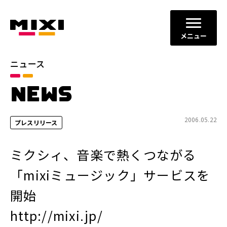
メニュー
ニュース
カテゴリ
NEWS
お知らせ
プレスリリース
サービスニュース
2006.05.22
プレスリリース
年別
ミクシィ、音楽で熱くつながる
2026年
2025年
「mixiミュージック」サービスを
2024年
2023年
開始
2022年
それ以前
http://mixi.jp/