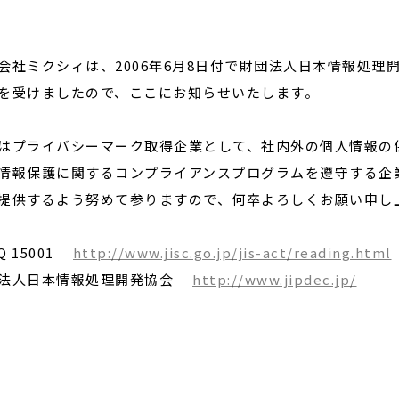
会社ミクシィは、2006年6月8日付で財団法人日本情報処
閉じる
を受けましたので、ここにお知らせいたします。
はプライバシーマーク取得企業として、社内外の個人情報の
情報保護に関するコンプライアンスプログラムを遵守する企
提供するよう努めて参りますので、何卒よろしくお願い申し
 Q 15001
http://www.jisc.go.jp/jis-act/reading.html
法人日本情報処理開発協会
http://www.jipdec.jp/