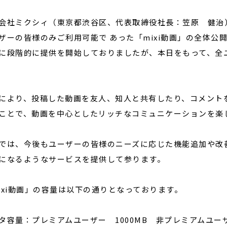
会社ミクシィ（東京都渋谷区、代表取締役社長：笠原 健治）
ザーの皆様のみご利用可能で あった「mixi動画」の全体公
閉じる
に段階的に提供を開始しておりましたが、本日をもって、全
により、投稿した動画を友人、知人と共有したり、コメント
ことで、動画を中心としたリッチなコミュニケーションを楽
では、今後もユーザーの皆様のニーズに応じた機能追加や改
になるようなサービスを提供して参ります。
ixi動画」の容量は以下の通りとなっております。
タ容量：プレミアムユーザー 1000MB 非プレミアムユーザー