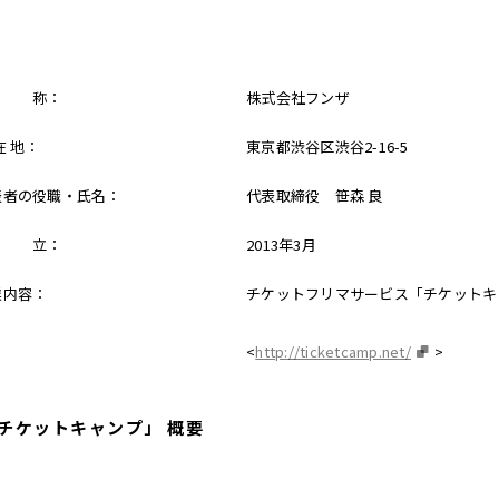
 称：
株式会社フンザ
在 地：
東京都渋谷区渋谷2-16-5
表者の役職・氏名：
代表取締役 笹森 良
 立：
2013年3月
業内容：
チケットフリマサービス「チケットキ
<
http://ticketcamp.net/
>
チケットキャンプ」 概要