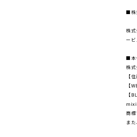
■株
株式
ービ
■本
株式
【住
【W
【B
mi
商標
また