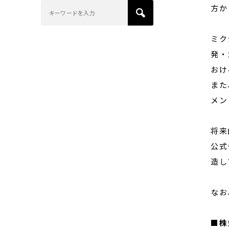
方か
ミク
発・
おけ
また
メン
将来
公式
造し
なお
■
株