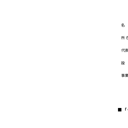
名
所 
代
設
事
■
「