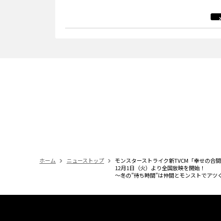
ホーム
ニューストップ
モンスターストライク新TVCM「幸せの合
12月1日（火）より全国放映を開始！
～冬の”待ち時間”は仲間とモンストでアツ