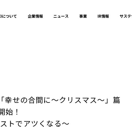
XIについて
企業情報
ニュース
事業
IR情報
サステ
プレスリリース
2025年
M「幸せの合間に〜クリスマス〜」篇
2023年
開始！
ンストでアツくなる～
それ以前