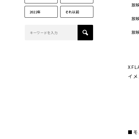
放
2022年
それ以前
放
放
XF
イメ
■モ