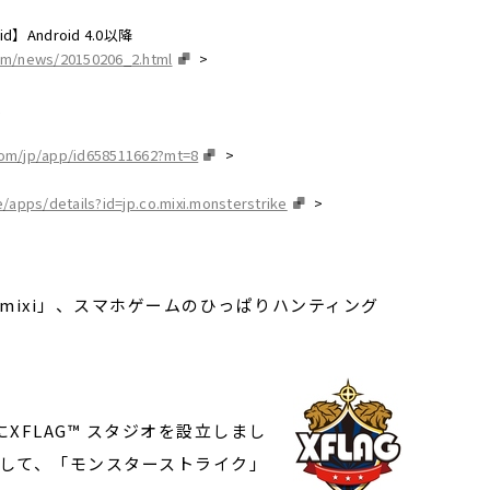
d】Android 4.0以降
om/news/20150206_2.html
>
索
.com/jp/app/id658511662?mt=8
>
/apps/details?id=jp.co.mixi.monsterstrike
>
mixi」、スマホゲームのひっぱりハンティング
XFLAG™ スタジオを設立しまし
マとして、「モンスターストライク」