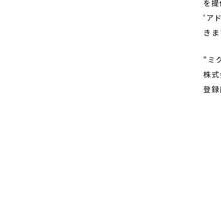
を提
‘ア
きま
“ミ
株式
登録