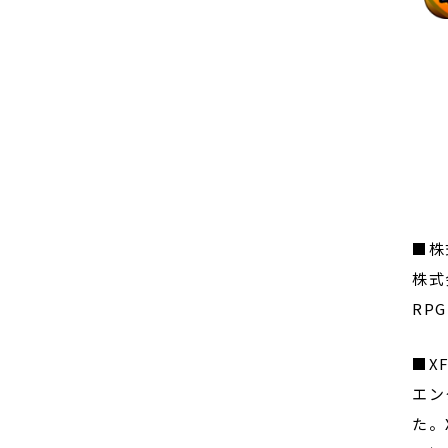
■株
株式
RP
■X
エン
た。