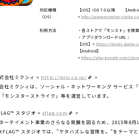
対応機種
【iOS】iOS 7.0 以降 【Androi
（OS）
<
http://www.monster-strike.c
利用方法
・各ストアで「モンスト」を検
・アプリダウンロードURL：
【iOS】<
https://itunes.apple
【Android】
<
https://play.google.com/store
式会社ミクシィ <
http://mixi.co.jp/
>
会社ミクシィは、ソーシャル・ネットワーキング サービス「
G「モンスターストライク」等を運営しています。
FLAG™ スタジオ <
xflag.com
>
ターテイメント事業のさらなる発展を図るため、2015年8月に
XFLAG™ スタジオでは、”ケタハズレな冒険を。”をテー