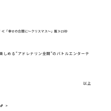
≪「幸せの合間に〜クリスマス〜」篇≫15秒
イ楽しめる”アドレナリン全開”のバトルエンターテ
以上
>