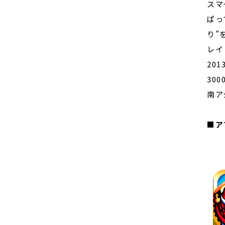
スマ
ぱっ
り”
レイ
20
30
南ア
■ア