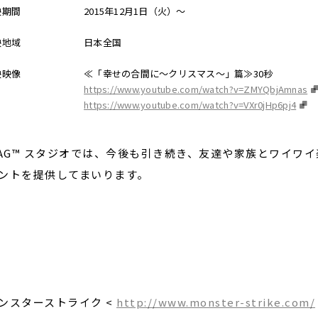
映期間
2015年12月1日（火）～
映地域
日本全国
映映像
≪「幸せの合間に〜クリスマス〜」篇≫30秒
https://www.youtube.com/watch?v=ZMYQbjAmnas
https://www.youtube.com/watch?v=VXr0jHp6pj4
LAG™ スタジオでは、今後も引き続き、友達や家族とワイワ
ントを提供してまいります。
ンスターストライク <
http://www.monster-strike.com/