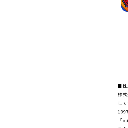
■株
株式
して
19
「m