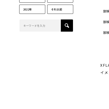
2022年
それ以前
放
放
放
XF
イメ