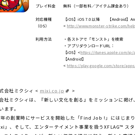
プレイ料金
無料（一部有料／アイテム課金あり）
対応機種
【iOS】iOS 7.0 以降 【Android】And
（OS）
<
http://www.monster-strike.com/hel
利用方法
・各ストアで「モンスト」を検索
・アプリダウンロードURL：
【iOS】<
https://itunes.apple.com/jp
【Android】
<
https://play.google.com/store/apps/
式会社ミクシィ <
mixi.co.jp
>
会社ミクシィは、『新しい文化を創る』をミッションに掲げ
います。
97年の創業時にサービスを開始した「Find Job !」には
ixi」、そして、エンターテイメント事業を扱うXFLAG™ 