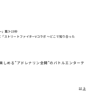
」篇≫15秒
≪「ストリートファイターVコラボ 〜どこで知り合った
イ楽しめる”アドレナリン全開”のバトルエンターテ
以上