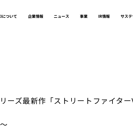
XIについて
企業情報
ニュース
事業
IR情報
サステ
プレスリリース
2025年
リーズ最新作「ストリートファイターV」
2023年
〜
それ以前