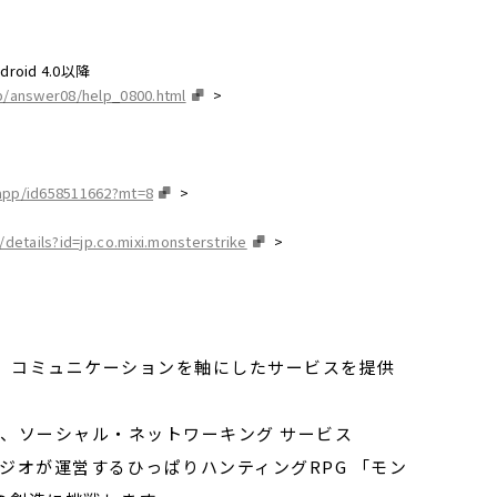
roid 4.0以降
p/answer08/help_0800.html
>
/app/id658511662?mt=8
>
details?id=jp.co.mixi.monsterstrike
>
、コミュニケーションを軸にしたサービスを提供
じまり、ソーシャル・ネットワーキング サービス
スタジオが運営するひっぱりハンティングRPG 「モン