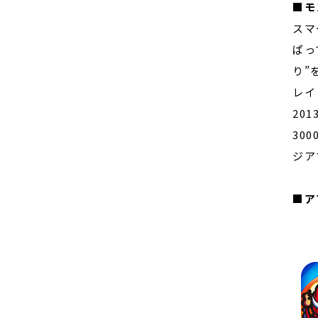
■モ
スマ
ぱっ
り”
レイ
20
30
ジア
■ア