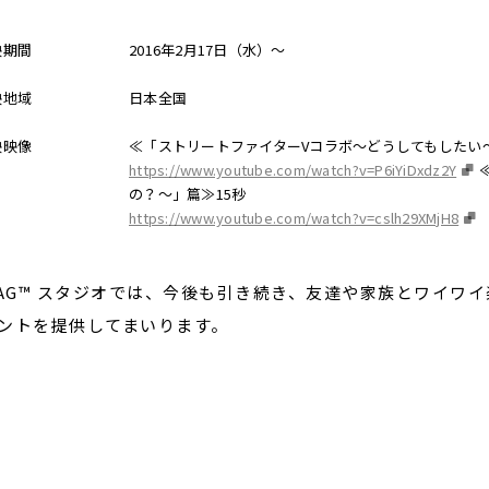
映期間
2016年2月17日（水）～
映地域
日本全国
映映像
≪「ストリートファイターVコラボ〜どうしてもしたい〜
https://www.youtube.com/watch?v=P6iYiDxdz2Y
の？〜」篇≫15秒
https://www.youtube.com/watch?v=cslh29XMjH8
LAG™ スタジオでは、今後も引き続き、友達や家族とワイワ
ントを提供してまいります。