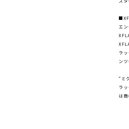
スタ
■X
エン
XF
XF
ラッ
ンツ
“ミ
ラッ
は商