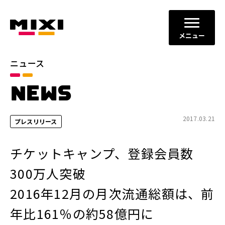
メニュー
ニュース
カテゴリ
NEWS
お知らせ
プレスリリース
サービスニュース
2017.03.21
プレスリリース
年別
チケットキャンプ、登録会員数
2026年
2025年
300万人突破
2024年
2023年
2016年12月の月次流通総額は、前
2022年
それ以前
年比161％の約58億円に