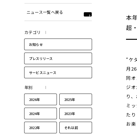
ニュース一覧へ戻る
本年
超
カテゴリ
お知らせ
プレスリリース
“ケ
月2
サービスニュース
同オ
ジオ
年別
り、
2026年
2025年
ミッ
2024年
2023年
たり
お楽
2022年
それ以前