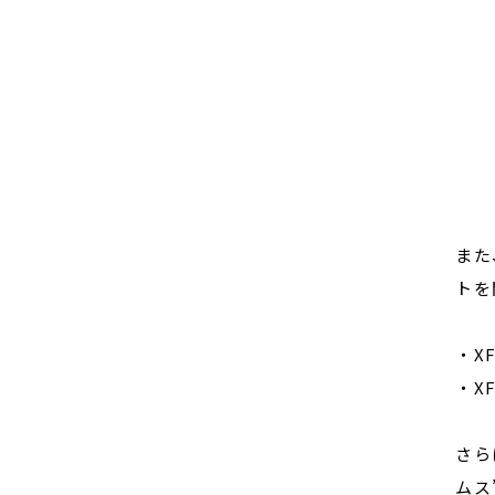
また
トを
・X
・X
さら
ムス