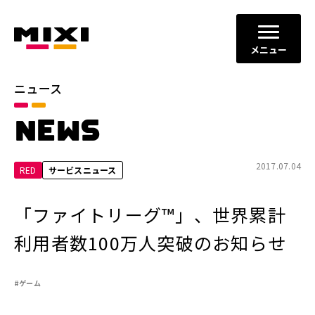
メニュー
ニュース
カテゴリ
NEWS
お知らせ
プレスリリース
サービスニュース
2017.07.04
RED
サービスニュース
年別
「ファイトリーグ™」、世界累計
2026年
2025年
利用者数100万人突破のお知らせ
2024年
2023年
#ゲーム
2022年
それ以前