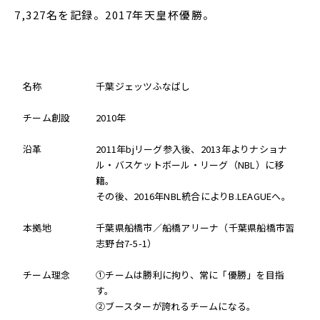
7,327名を記録。2017年天皇杯優勝。
名称
千葉ジェッツふなばし
チーム創設
2010年
沿革
2011年bjリーグ参入後、2013年よりナショナ
ル・バスケットボール・リーグ（NBL）に移
籍。
その後、2016年NBL統合によりB.LEAGUEへ。
本拠地
千葉県船橋市／船橋アリーナ（千葉県船橋市習
志野台7-5-1）
チーム理念
①チームは勝利に拘り、常に「優勝」を目指
す。
②ブースターが誇れるチームになる。