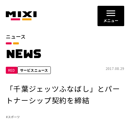
メニュー
ニュース
カテゴリ
NEWS
お知らせ
プレスリリース
サービスニュース
2017.08.29
RED
サービスニュース
年別
「千葉ジェッツふなばし」とパー
2026年
2025年
トナーシップ契約を締結
2024年
2023年
#スポーツ
2022年
それ以前