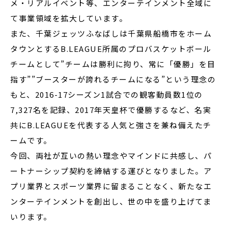
メ・リアルイベント等、エンターテインメント全域に
て事業領域を拡大しています。
また、千葉ジェッツふなばしは千葉県船橋市をホーム
タウンとするB.LEAGUE所属のプロバスケットボール
チームとして”チームは勝利に拘り、常に「優勝」を目
指す””ブースターが誇れるチームになる”という理念の
もと、2016-17シーズン1試合での観客動員数1位の
7,327名を記録、2017年天皇杯で優勝するなど、名実
共にB.LEAGUEを代表する人気と強さを兼ね備えたチ
ームです。
今回、両社が互いの熱い理念やマインドに共感し、パ
ートナーシップ契約を締結する運びとなりました。ア
プリ業界とスポーツ業界に留まることなく、新たなエ
ンターテインメントを創出し、世の中を盛り上げてま
いります。