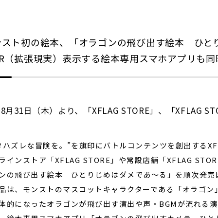
閉じる
ンスト初の絵本、「オラゴンの飛び出す絵本 ひと
AR（拡張現実）表示する絵本専用スマホアプリも同
8月31日（木）より、「XFLAG STORE」、「XFLAG S
タハズレな冒険を。”を旗印にバトルコンテンツを創出するXFL
ラインストア「XFLAG STORE」や常設店舗「XFLAG ST
ンの飛び出す絵本 ひとりじめはダメであ〜る」を順次発売
品は、モンストのマスコットキャラクターである「オラゴン
体的になったオラゴンが飛び出す演出や声・BGMが流れる