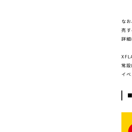
なお
売す
詳細
XF
常設店
イベ