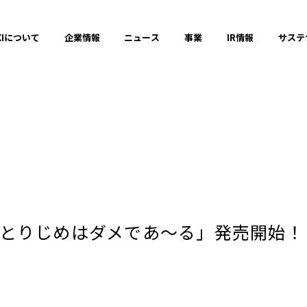
XIについて
企業情報
ニュース
事業
IR情報
サステ
プレスリリース
2025年
とりじめはダメであ〜る」発売開始！
2023年
それ以前