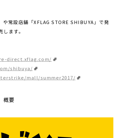
常設店舗「XFLAG STORE SHIBUYA」で発
売します。
re-direct.xflag.com/
.com/shibuya/
sterstrike/mall/summer2017/
」概要