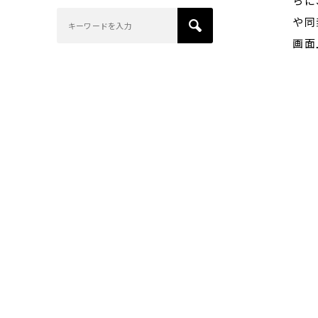
らに
や同
画面