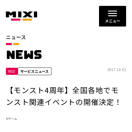
メニュー
ニュース
カテゴリ
NEWS
お知らせ
プレスリリース
サービスニュース
2017.10.02
RED
サービスニュース
年別
【モンスト4周年】全国各地でモ
2026年
2025年
ンスト関連イベントの開催決定！
2024年
2023年
#ゲーム
2022年
それ以前