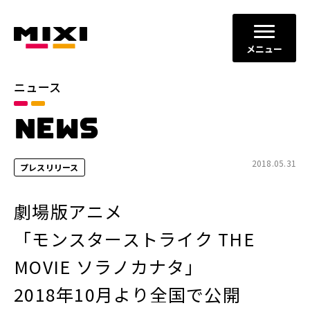
メニュー
ニュース
カテゴリ
NEWS
お知らせ
プレスリリース
サービスニュース
2018.05.31
プレスリリース
年別
劇場版アニメ
2026年
2025年
「モンスターストライク THE
2024年
2023年
MOVIE ソラノカナタ」
2022年
それ以前
2018年10月より全国で公開