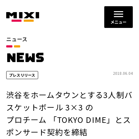
メニュー
ニュース
カテゴリ
NEWS
お知らせ
プレスリリース
サービスニュース
2018.06.04
プレスリリース
年別
渋谷をホームタウンとする3人制バ
2026年
2025年
スケットボール 3×3 の
2024年
2023年
プロチーム 「TOKYO DIME」とス
2022年
それ以前
ポンサード契約を締結