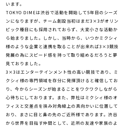
います。
TOKYO DIMEは渋谷で活動を開始して5年目のシーズ
ンになりますが、チーム創設当初はまだ3×3がオリン
ピック種目にも採用されておらず、大変小さな活動か
ら始まりました。しかし、当時から、いつかミクシィ
様のような企業と連携を取ることが出来れば3×3競技
発展の為にスピード感を持って取り組めるだろうと夢
見ておりました。
3×3はエンターテインメント性の高い競技であり、ミ
クシィ様の専門領域を存分に発揮頂けると確信してお
り、今からシーズンが始まることをワクワクしながら
心待ちにしております。また、弊社はミクシィ様のオ
フィスと交差点を挟み対角線上の真向かいに位置して
おり、まさに目と鼻の先のご近所様であります。渋谷
から世界を目指す仲間として、近所の友達や家族のよ