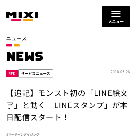
メニュー
ニュース
カテゴリ
NEWS
お知らせ
プレスリリース
サービスニュース
2018.06.26
RED
サービスニュース
年別
【追記】モンスト初の「LINE絵文
2026年
2025年
字」と動く「LINEスタンプ」が本
2024年
2023年
日配信スタート！
2022年
それ以前
#マーチャンダイジング