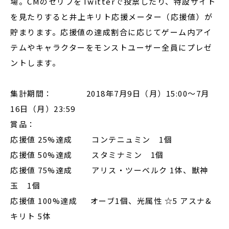
場。CMのセリフをTwitterで投票したり、特設サイト
を見たりすると井上キリト応援メーター（応援値）が
貯まります。応援値の達成割合に応じてゲーム内アイ
テムやキャラクターをモンストユーザー全員にプレゼ
ントします。
集計期間： 2018年7月9日（月）15:00～7月
16日（月）23:59
賞品：
応援値 25%達成 コンテニュミン 1個
応援値 50%達成 スタミナミン 1個
応援値 75%達成 アリス・ツーベルク 1体、獣神
玉 1個
応援値 100%達成 オーブ1個、光属性 ☆5 アスナ&
キリト 5体