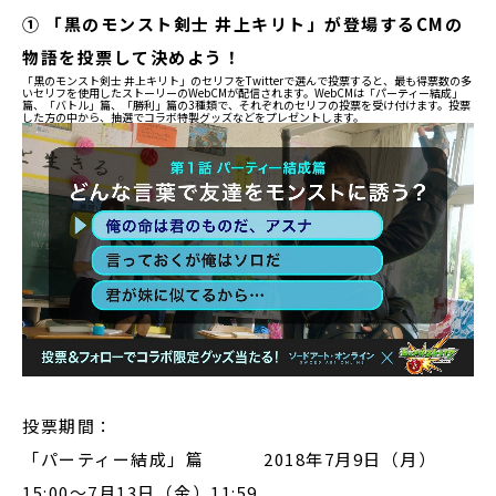
① 「黒のモンスト剣士 井上キリト」が登場するCMの
物語を投票して決めよう！
「黒のモンスト剣士 井上キリト」のセリフをTwitterで選んで投票すると、最も得票数の多
いセリフを使用したストーリーのWebCMが配信されます。WebCMは「パーティー結成」
篇、「バトル」篇、「勝利」篇の3種類で、それぞれのセリフの投票を受け付けます。投票
した方の中から、抽選でコラボ特製グッズなどをプレゼントします。
投票期間：
「パーティー結成」篇 2018年7月9日（月）
15:00～7月13日（金）11:59