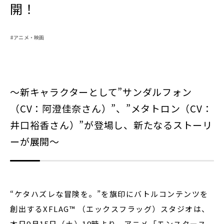
開！
#アニメ・映画
閉じる
～新キャラクターとして”サンダルフォン
（CV：阿澄佳奈さん）”、”メタトロン（CV：
井口裕香さん）”が登場し、新たなるストーリ
ーが展開～
“ケタハズレな冒険を。”を旗印にバトルコンテンツを
創出するXFLAG™ （エックスフラッグ）スタジオは、
本日9月15日（土）19時より、アニメ「モンスタース