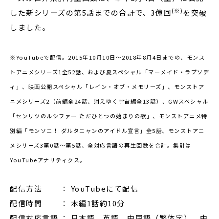
(※)
した新シリーズの第5話までの合計で、3億回
を突破
しました。
※YouTubeで配信。2015年10月10日～2018年8月4日までの、モンス
トアニメシリーズ1全52話、および夏スペシャル「マーメイド・ラプソデ
ィ」、映画公開スペシャル「レイン・オブ・メモリーズ」、モンストア
ニメシリーズ2（前編全24話、消えゆく宇宙編全13話）、GWスペシャル
「センリツのルシファー ただひとつの始まりの歌」、モンストアニメ特
別編「モンソニ！ ダルタニャンのアイドル宣言」全5話、モンストアニ
メシリーズ3第0話～第5話、全対応言語の再生回数を合計。集計は
YouTubeアナリティクス。
配信方法 ： YouTubeにて配信
配信時間 ： 本編1話約10分
配信対応言語 ： 日本語、英語、中国語（繁体字）、中