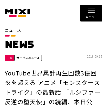
メニュー
ニュース
カテゴリ
NEWS
お知らせ
プレスリリース
サービスニュース
2018.09.15
RED
サービスニュース
年別
YouTube世界累計再生回数3億回
2026年
2025年
※を超える アニメ「モンスタース
2024年
2023年
トライク」の最新話 「ルシファー
2022年
それ以前
反逆の堕天使」の続編、本日公