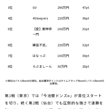
3位
GV
290万円
47pt
4位
4Sleepers
220万円
36pt
5位
【愛】獣神亭
100万円
33pt
一門
6位
練習不足。
220万円
32pt
7位
はなっぷ
100万円
30pt
8位
らぶましーん
30万円
20pt
※順位はバトルRoundの順位。総合獲得ポイントはタイムアタックRoundとバトルRoundの
合算値。
第1戦（東京）では「今池壁ドンズα」が首位スタート
を切り、続く第2戦（仙台）でも圧倒的な強さで連勝を