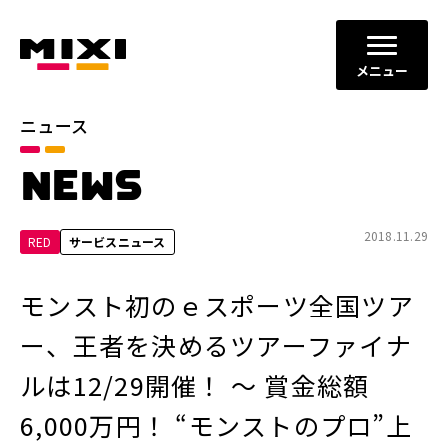
メニュー
ニュース
カテゴリ
NEWS
お知らせ
プレスリリース
サービスニュース
2018.11.29
RED
サービスニュース
年別
モンスト初のｅスポーツ全国ツア
2026年
2025年
ー、王者を決めるツアーファイナ
2024年
2023年
ルは12/29開催！ ～ 賞金総額
2022年
それ以前
6,000万円！ “モンストのプロ”上