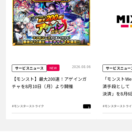
2026.08.06
NEW
サービスニュース
サービスニュー
【モンスト】最大200連！アゲインガ
「モンストW
チャを8月10日（月）より開催
済手段として
決済」を8月
#モンスターストライク
#モンスターストライ