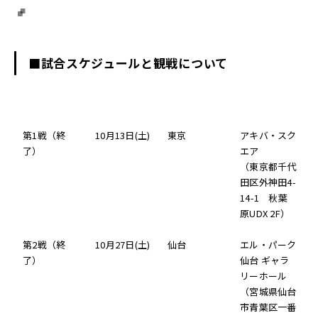
■試合スケジュールと観戦について
第1戦（終
10月13日(土)
東京
アキバ・スク
了）
エア
（東京都千代
田区外神田4-
14-1 秋葉
原UDX 2F）
第2戦（終
10月27日(土)
仙台
エル・パーク
了）
仙台 ギャラ
リーホール
（宮城県仙台
市青葉区一番