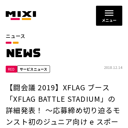
メニュー
ニュース
カテゴリ
NEWS
お知らせ
プレスリリース
サービスニュース
2018.12.14
RED
サービスニュース
年別
【闘会議 2019】XFLAG ブース
2026年
2025年
「XFLAG BATTLE STADIUM」の
2024年
2023年
詳細発表！ ～応募締め切り迫るモ
2022年
それ以前
ンスト初のジュニア向け e スポー