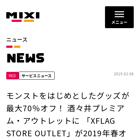
メニュー
ニュース
カテゴリ
NEWS
お知らせ
プレスリリース
サービスニュース
2019.02.06
RED
サービスニュース
年別
モンストをはじめとしたグッズが
2026年
2025年
最大70％オフ！ 酒々井プレミア
2024年
2023年
ム・アウトレットに 「XFLAG
2022年
それ以前
STORE OUTLET」が2019年春オ