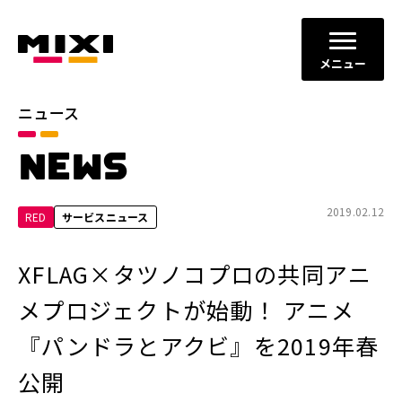
メニュー
ニュース
カテゴリ
NEWS
お知らせ
プレスリリース
サービスニュース
2019.02.12
RED
サービスニュース
年別
XFLAG×タツノコプロの共同アニ
2026年
2025年
メプロジェクトが始動！ アニメ
2024年
2023年
『パンドラとアクビ』を2019年春
2022年
それ以前
公開