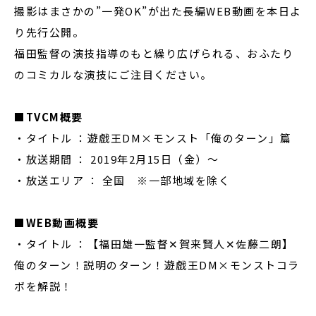
撮影はまさかの”一発OK”が出た長編WEB動画を本日よ
り先行公開。
福田監督の演技指導のもと繰り広げられる、おふたり
のコミカルな演技にご注目ください。
■TVCM概要
・タイトル ：遊戯王DM×モンスト「俺のターン」篇
・放送期間 ： 2019年2月15日（金）～
・放送エリア ： 全国 ※一部地域を除く
■
WEB動画概要
・タイトル ：【福田雄一監督✕賀来賢人✕佐藤二朗】
俺のターン！説明のターン！遊戯王DM×モンストコラ
ボを解説！