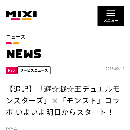
メニュー
ニュース
カテゴリ
NEWS
お知らせ
プレスリリース
サービスニュース
2019.02.14
RED
サービスニュース
年別
【追記】「遊☆戯☆王デュエルモ
2026年
2025年
ンスターズ」×「モンスト」コラ
2024年
2023年
ボ いよいよ明日からスタート！
2022年
それ以前
#ゲーム