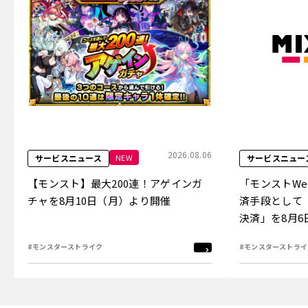
2026.08.06
NEW
サービスニュース
サービスニュー
【モンスト】最大200連！アゲインガ
「モンストW
チャを8月10日（月）より開催
済手段として
決済」を8月
#モンスターストライク
#モンスターストライ