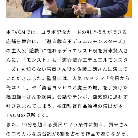
本TVCMでは、コラボ記念カードの引き換えができる
店舗を舞台に、「遊☆戯☆王デュエルモンスターズ」
の主人公”遊戯”に憧れるデュエリスト役を賀来賢人さ
んに、「モンスト」も「遊☆戯☆王デュエルモンスタ
ーズ」も知らない店員さん役を佐藤二朗さんに演じて
いただきました。監督には、人気TVドラマ「今日から
俺は！！」や「勇者ヨシヒコと魔王の城」を手掛けた
福田雄一さんを起用。会話やテンポ、空気感に思わず
引き込まれてしまう、福田監督作品独特の演出が本
TVCMの見所です。
また、10分を超える長尺という条件に加え、賀来さん
のコミカルな長台詞が8割を占める作品でありながら、