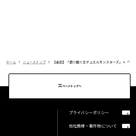
ホーム
ニューストップ
【追記】「遊☆戯☆王デュエルモンスターズ」×「モン
ページトップへ
プライバシーポリシー
他社商標・著作物について