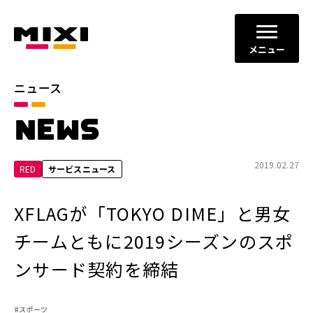
メニュー
ニュース
カテゴリ
NEWS
お知らせ
プレスリリース
サービスニュース
2019.02.27
RED
サービスニュース
年別
XFLAGが「TOKYO DIME」と男女
2026年
2025年
チームともに2019シーズンのスポ
2024年
2023年
ンサード契約を締結
2022年
それ以前
#スポーツ