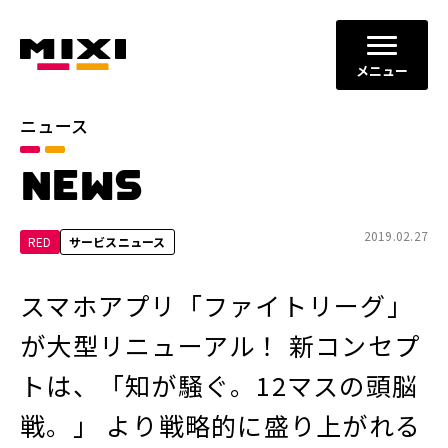
メニュー
ニュース
カテゴリ
NEWS
お知らせ
プレスリリース
サービスニュース
2019.02.27
RED
サービスニュース
年別
スマホアプリ「ファイトリーグ」
2026年
2025年
が大型リニューアル！ 新コンセプ
2024年
2023年
トは、「知が騒ぐ。12マスの頭脳
2022年
それ以前
戦。」 より戦略的に盛り上がれる