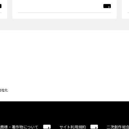
会社化
社商標・著作物について
サイト利用規約
二次創作総