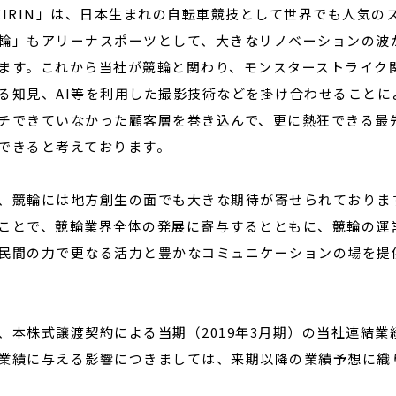
EIRIN」は、日本生まれの自転車競技として世界でも人気
輪」もアリーナスポーツとして、大きなリノベーションの波
ます。これから当社が競輪と関わり、モンスターストライク
る知見、AI等を利用した撮影技術などを掛け合わせること
チできていなかった顧客層を巻き込んで、更に熱狂できる最
できると考えております。
、競輪には地方創生の面でも大きな期待が寄せられておりま
ことで、競輪業界全体の発展に寄与するとともに、競輪の運
民間の力で更なる活力と豊かなコミュニケーションの場を提
、本株式譲渡契約による当期（2019年3月期）の当社連結
業績に与える影響につきましては、来期以降の業績予想に織