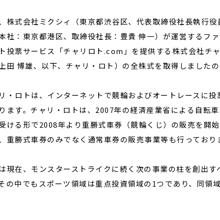
、株式会社ミクシィ（東京都渋谷区、代表取締役社長執行役
本社：東京都港区、取締役社長：豊貴 伸一）が運営するフ
閉じる
ト投票サービス「チャリロト.com」を提供する株式会社チ
上田 博雄、以下、チャリ・ロト）の全株式を取得しました
リ・ロトは、インターネットで競輪およびオートレースに投票
ります。チャリ・ロトは、2007年の経済産業省による自転
受ける形で2008年より重勝式車券（競輪くじ）の販売を開
、重勝式車券のみでなく通常車券の販売事業等も行っており
は現在、モンスターストライクに続く次の事業の柱を創出す
その中でもスポーツ領域は重点投資領域の1つであり、同領域