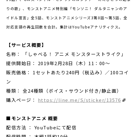
りの歌」、モンストアニメ特別編「モンソニ！ ダルタニャンのア
イドル宣言」全5話、モンストアニメシリーズ3第0話～第5話、全
対応言語の再生回数を合計。集計はYouTubeアナリティクス。
【サービス概要】
名称： 「しゃベる！ アニメ モンスターストライク」
提供開始日： 2019年2月28日（木）11：00〜
販売価格： 1セットあたり240円（税込み）／100コイ
ン
種類： 全24種類（ボイス・サウンド付き/静止画）
購入ページ：
https://line.me/S/sticker/13576
■モンストアニメ 概要
配信方法 ： YouTubeにて配信
配信時間 ： 本編1話約10分