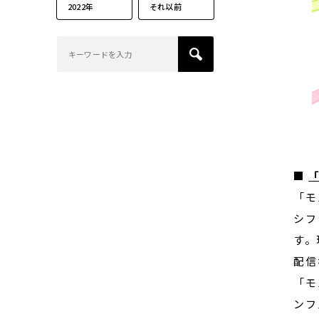
2022年
それ以前
■
「
「モ
シフ
す。
配信
「モ
ンフ