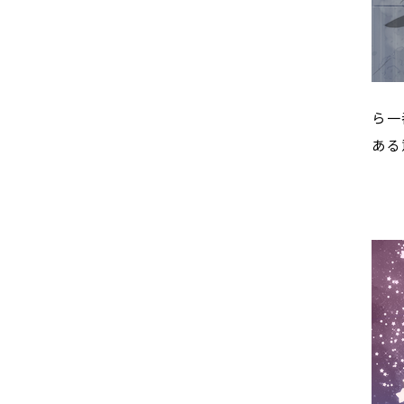
ら一
ある