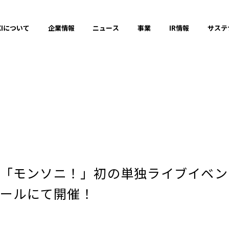
XIについて
企業情報
ニュース
事業
IR情報
サステ
プレスリリース
2025年
モンソニ！」初の単独ライブイベント 「
2023年
ホールにて開催！
それ以前