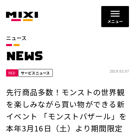
メニュー
ニュース
カテゴリ
NEWS
お知らせ
プレスリリース
サービスニュース
2019.03.07
RED
サービスニュース
年別
先行商品多数！モンストの世界観
2026年
2025年
を楽しみながら買い物ができる新
2024年
2023年
イベント 「モンストバザール」を
2022年
それ以前
本年3月16日（土）より期間限定